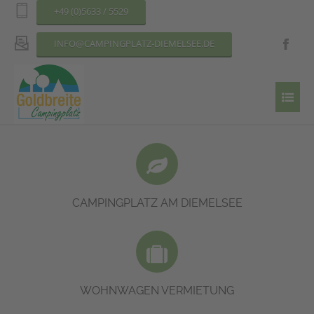
+49 (0)5633 / 5529
INFO@CAMPINGPLATZ-DIEMELSEE.DE
Liegt direkt am Ufer des Diemelsees und bietet Stellplätze für Dauer-
und Urlaubscamper.
MEHR DAZU
CAMPINGPLATZ AM DIEMELSEE
Erleben Sie alle Annehmlichkeiten einer Ferienwohnung in unseren
Mietwohnwagen.
MEHR DAZU
WOHNWAGEN VERMIETUNG