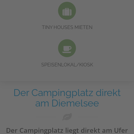
Genießen Sie Ihren Urlaub in unseren modernen Tiny Houses mit
Seeblick.
MEHR DAZU
TINY HOUSES MIETEN
In unserem Speiselokal bekommen Sie Speisen und Getränke.
MEHR DAZU
SPEISENLOKAL/KIOSK
Der Campingplatz direkt
am Diemelsee
Der Campingplatz liegt direkt am Ufer