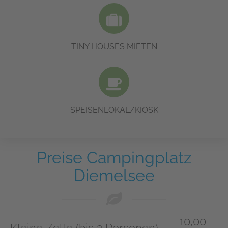
Genießen Sie Ihren Urlaub in unseren modernen Tiny Houses mit
Seeblick.
MEHR DAZU
TINY HOUSES MIETEN
In unserem Speiselokal bekommen Sie Speisen und Getränke.
MEHR DAZU
SPEISENLOKAL/KIOSK
Preise Campingplatz
Diemelsee
10,00