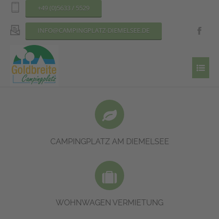
+49 (0)5633 / 5529
INFO@CAMPINGPLATZ-DIEMELSEE.DE
Liegt direkt am Ufer des Diemelsees und bietet Stellplätze für Dauer-
und Urlaubscamper.
MEHR DAZU
CAMPINGPLATZ AM DIEMELSEE
Erleben Sie alle Annehmlichkeiten einer Ferienwohnung in unseren
Mietwohnwagen.
MEHR DAZU
WOHNWAGEN VERMIETUNG