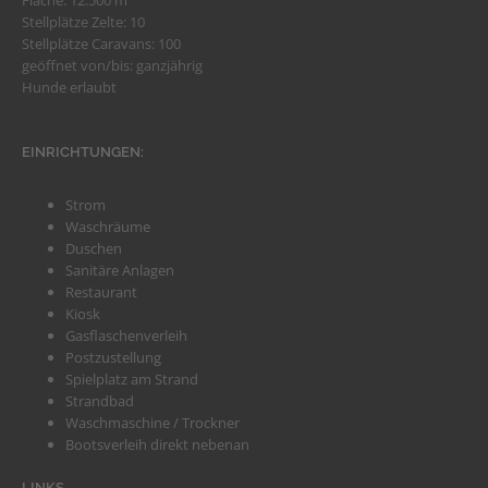
Fläche: 12.500 m²
Stellplätze Zelte: 10
Stellplätze Caravans: 100
geöffnet von/bis: ganzjährig
Hunde erlaubt
EINRICHTUNGEN:
Strom
Waschräume
Duschen
Sanitäre Anlagen
Restaurant
Kiosk
Gasflaschenverleih
Postzustellung
Spielplatz am Strand
Strandbad
Waschmaschine / Trockner
Bootsverleih direkt nebenan
LINKS