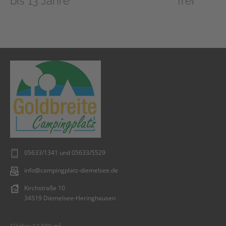
bis 13 Jahre
frei
05633/1341 und 05633/5529
info@campingplatz-diemelsee.de
Kirchstraße 10
34519 Diemelsee-Heringhausen